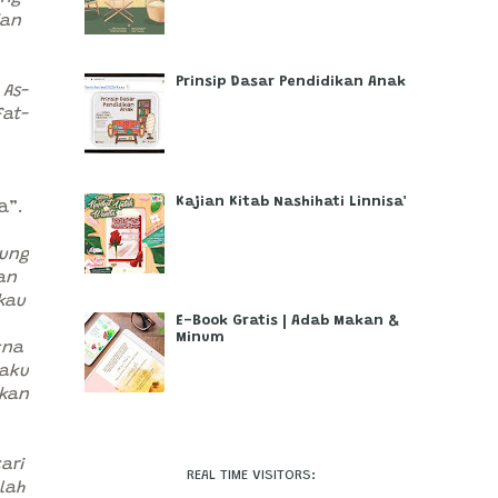
dan
Prinsip Dasar Pendidikan Anak
 As-
fat-
Kajian Kitab Nashihati Linnisa'
a”.
dung
an
kau
E-Book Gratis | Adab Makan &
Minum
kna
 aku
akan
ari
REAL TIME VISITORS:
lah