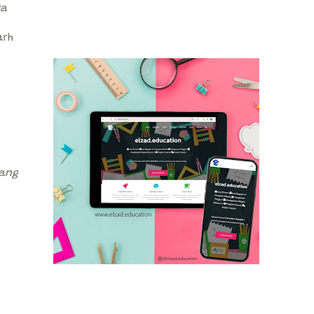
ga
arh
rang