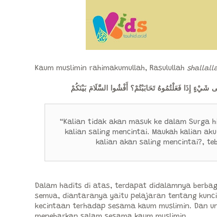
Kaum muslimin rahimakumullah, Rasulullah
shallall
َلَى شَيْءٍ إِذَا فَعَلْتُمُوهُ تَحَابَبْتُمْ؟ أَفْشُوا السَّلَامَ بَيْنَكُمْ
“Kalian tidak akan masuk ke dalam Surga hi
kalian saling mencintai. Maukah kalian ak
kalian akan saling mencintai?, te
Dalam hadits di atas, terdapat didalamnya berbag
semua, diantaranya yaitu pelajaran tentang kunc
kecintaan terhadap sesama kaum muslimin. Dan u
menebarkan salam sesama kaum muslimin.