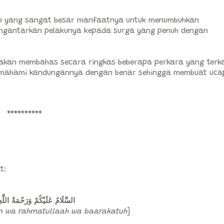
n yang sangat besar manfaatnya untuk menumbuhkan
engantarkan pelakunya kepada surga yang penuh dengan
a akan membahas secara ringkas beberapa perkara yang terk
memahami kandungannya dengan benar sehingga membuat uc
**********
t:
السَّلَامُ عَلَيْكُمْ وَرَحْمَةُ اللَّهِ 
m wa rahmatullaah wa baarakatuh
]