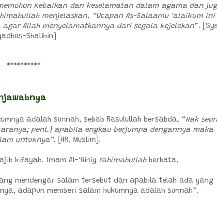
 memohon kebaikan dan keselamatan dalam agama dan ju
ahimahullah menjelaskan, “Ucapan As-Salaamu ‘alaikum ini
gar Allah menyelamatkannya dari segala kejelekan
”. [Sy
yadhus-Shalihin]
**********
enjawabnya
mnya adalah sunnah, sebab Rasulullah bersabda, “
Hak seo
taranya; pent.) apabila engkau berjumpa dengannya maka
lam untuknya”.
[HR. Muslim].
ib kifayah. Imam Al-‘Ainiy
rahimahullah
berkata,
yang mendengar salam tersebut dan apabila telah ada yang
innya, adapun memberi salam hukumnya adalah sunnah”.