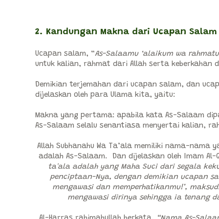
2. Kandungan Makna dari Ucapan Salam
Ucapan salam, “
As-Salaamu ‘alaikum wa rahmatu
untuk kalian, rahmat dari Allah serta keberkahan 
Demikian terjemahan dari ucapan salam, dan uc
dijelaskan oleh para Ulama kita, yaitu:
Makna yang pertama: apabila kata As-Salaam di
As-Salaam selalu senantiasa menyertai kalian, rah
Allah Subhanahu Wa Ta’ala memiliki nama-nama ya
adalah As-Salaam. Dan dijelaskan oleh Imam Al-Q
ta'ala adalah yang Maha Suci dari segala ke
penciptaan-Nya, dengan demikian ucapan sal
mengawasi dan memperhatikanmu!’, maksudn
mengawasi dirinya sehingga ia tenang d
Al-Harras rahimahullah berkata,
“Nama As-Salaam