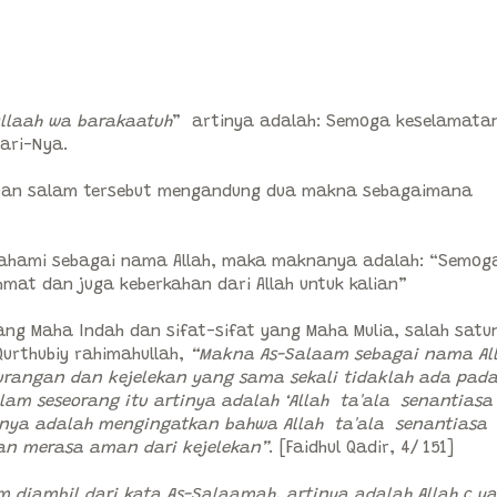
**********
llaah wa barakaatuh
” artinya adalah: Semoga keselamata
dari-Nya.
apan salam tersebut mengandung dua makna sebagaimana
pahami sebagai nama Allah, maka maknanya adalah: “Semog
mat dan juga keberkahan dari Allah untuk kalian”
ng Maha Indah dan sifat-sifat yang Maha Mulia, salah satu
urthubiy rahimahullah,
“Makna As-Salaam sebagai nama Al
kurangan dan kejelekan yang sama sekali tidaklah ada pad
am seseorang itu artinya adalah ‘Allah ta'ala senantiasa
ya adalah mengingatkan bahwa Allah ta'ala senantiasa
an merasa aman dari kejelekan”
. [Faidhul Qadir, 4/ 151]
 diambil dari kata As-Salaamah, artinya adalah Allah c y