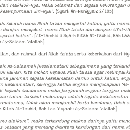
dari makhluk-Nya, Maha Selamat dari segala kekurangan 
 kesempurnaan diri-Nya”
. (Syarh An-Nuniyyah: 2/ 105)
, seluruh nama Allah ta'ala menyertai kalian, yaitu nama
 dengan menyebut nama Allah ta'ala dan dengan sifat-si
yertai kalian
”. [At-Tamhid li Syarh Kitab At-Tauhid, Bab Laa
 As-Salaam ‘alallah]
ian, dan rahmat dari Allah
ta'ala
serta keberkahan dari-Ny
ah: As-Salaamah (keselamatan) sebagaimana yang terkan
uk kalian. Kita mohon kepada Allah ta'ala agar melimpahk
akna jaminan segala keselamatan dariku untuk kalian, eng
in keselamatan’, sehingga ketika engkau mengucapkan ‘As-
uh’ kepada saudaramu maka janganlah engkau langgar ma
apan salam tersebut maknanya adalah segala keselamatan
ormatanmu, tidak akan mengambil harta bendamu, tidak 
rh Kitab At-Tauhid, Bab Laa Yuqaalu As-Salaam ‘alallah]
amu alaikum”, maka terkandung makna darinya yaitu menc
As-Salaam yang memang diantara kandungan dari nama Al