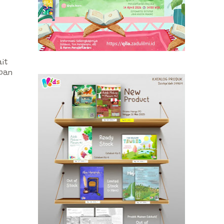
ait
apan