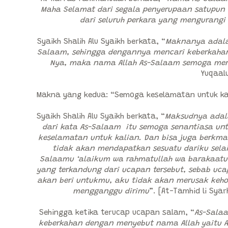
Maha Selamat dari segala penyerupaan satupun 
dari seluruh perkara yang mengurangi
Syaikh Shalih Alu Syaikh berkata, “
Maknanya adalah
Salaam, sehingga dengannya mencari keberkahan
Nya, maka nama Allah As-Salaam semoga men
Yuqaalu
Makna yang kedua: “Semoga keselamatan untuk kal
Syaikh Shalih Alu Syaikh berkata, “
Maksudnya adal
dari kata As-Salaam itu semoga senantiasa unt
keselamatan untuk kalian. Dan bisa juga berkm
tidak akan mendapatkan sesuatu dariku sela
Salaamu ‘alaikum wa rahmatullah wa barakaat
yang terkandung dari ucapan tersebut, sebab uc
akan beri untukmu, aku tidak akan merusak keh
mengganggu dirimu
”. [At-Tamhid li Sya
Sehingga ketika terucap ucapan salam, “
As-Sala
keberkahan dengan menyebut nama Allah yaitu 