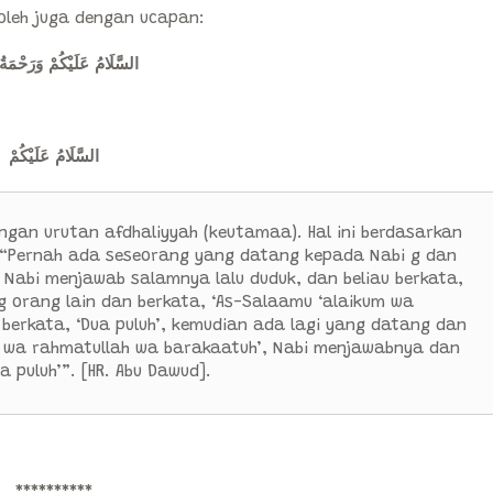
oleh juga dengan ucapan:
السَّلَامُ عَلَيْكُمْ وَرَحْمَةُ 
السَّلَامُ عَلَيْكُمْ
ngan urutan afdhaliyyah (keutamaa). Hal ini berdasarkan
a, “Pernah ada seseorang yang datang kepada Nabi g dan
Nabi menjawab salamnya lalu duduk, dan beliau berkata,
ng orang lain dan berkata, ‘As-Salaamu ‘alaikum wa
berkata, ‘Dua puluh’, kemudian ada lagi yang datang dan
 wa rahmatullah wa barakaatuh’, Nabi menjawabnya dan
a puluh’”. [HR. Abu Dawud].