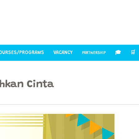
OURSES/PROGRAMS
VACANCY
🎓
🛒
PARTNERSHIP
hkan Cinta