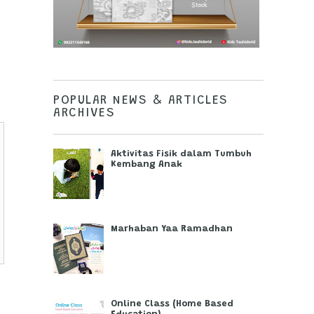
POPULAR NEWS & ARTICLES
ARCHIVES
Aktivitas Fisik dalam Tumbuh
Kembang Anak
Marhaban Yaa Ramadhan
Online Class (Home Based