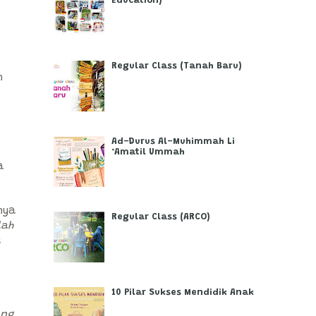
Education)
Regular Class (Tanah Baru)
n
Ad-Durus Al-Muhimmah Li
‘Amatil Ummah
a
nya
Regular Class (ARCO)
lah
a
10 Pilar Sukses Mendidik Anak
ang