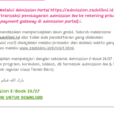
Melalui
Admission Portal
https://admission.zadulilmi.id
a transaksi pembayaran
admission fee
ke rekening prib
n
payment gateway
di
admission portal
)
⚠️
omendasikan mempersiapkan akun gmail. Seluruh mekanisme
dulilmi.id
dan tidak ada pendaftaran yang dilakukan
ool visit
) diwajibkan melalui prosedur dan alokasi waktu yan
si melalui
www.zadulilmi.id/p/visit.html
.
rapkan mempelajari dengan seksama
Admission E-Book
26/27 
program, kurikulum, silabus, dll termasuk
admission fee
& 
tuk
regular class
Tanah Baru).
بارك الله فيكم
sion E-Book 26/27
SINI UNTUK DOWNLOAD