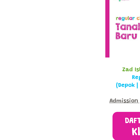
Z
ad I
Re
(Depok |
Admission 