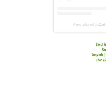
A post shared by Zad 
Z
ad I
Re
Depok 
The E