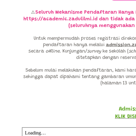
Seluruh Mekanisme Pendaftaran Hanya 
⚠️
https://academic.zadulilmi.id dan tidak ad
(seluruhnya menggunaka
Untuk mempermudah proses registrasi direk
pendaftaran hanya melalui
admission.za
secara
offline.
Kunjungan/
survey
ke sekolah (
sch
ditetapkan dengan reserva
Sebelum mulai melakukan pendaftaran, kami ha
sehingga dapat dipahami tentang gambaran umum 
(halaman 13 un
Admis
KLIK DI